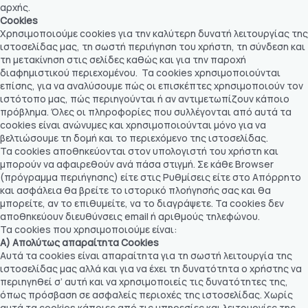
αρχής.
Cookies
Χρησιμοποιούμε cookies για την καλύτερη δυνατή λειτουργίας της
ιστοσελίδας μας, τη σωστή περιήγηση του χρήστη, τη σύνδεση και
τη μετακίνηση στις σελίδες καθώς και για την παροχή
διαφημιστικού περιεχομένου. Τα cookies χρησιμοποιούνται
επίσης, για να αναλύσουμε πώς οι επισκέπτες χρησιμοποιούν τον
ιστότοπο μας, πώς περιηγούνται ή αν αντιμετωπίζουν κάποιο
πρόβλημα. Όλες οι πληροφορίες που συλλέγονται από αυτά τα
cookies είναι ανώνυμες και χρησιμοποιούνται μόνο για να
βελτιώσουμε τη δομή και το περιεχόμενο της ιστοσελίδας.
Τα cookies αποθηκεύονται στον υπολογιστή του χρήστη και
μπορούν να αφαιρεθούν ανά πάσα στιγμή. Σε κάθε Browser
(πρόγραμμα περιήγησης) είτε στις Ρυθμίσεις είτε στο Απόρρητο
και ασφάλεια θα βρείτε το ιστορικό πλοήγησής σας και θα
μπορείτε, αν το επιθυμείτε, να το διαγράψετε. Τα cookies δεν
αποθηκεύουν διευθύνσεις email ή αριθμούς τηλεφώνου.
Τα cookies που χρησιμοποιούμε είναι:
Α) Απολύτως απαραίτητα Cookies
Αυτά τα cookies είναι απαραίτητα για τη σωστή λειτουργία της
ιστοσελίδας μας αλλά και για να έχει τη δυνατότητα ο χρήστης να
περιηγηθεί σ’ αυτή και να χρησιμοποιείς τις δυνατότητες της,
όπως πρόσβαση σε ασφαλείς περιοχές της ιστοσελίδας. Χωρίς
αυτά τα cookies κάποιες από τις υπηρεσίες και λειτουργίες της