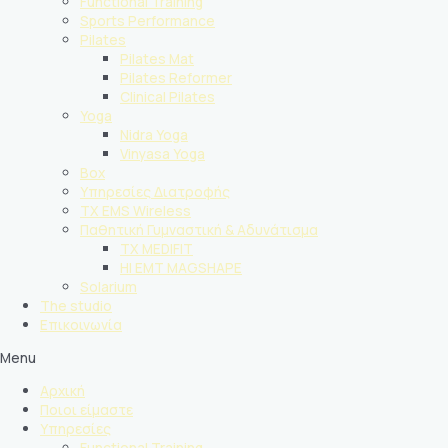
Functional Training
Sports Performance
Pilates
Pilates Mat
Pilates Reformer
Clinical Pilates
Yoga
Nidra Yoga
Vinyasa Yoga
Box
Υπηρεσίες Διατροφής
TX EMS Wireless
Παθητική Γυμναστική & Αδυνάτισμα
TX MEDIFIT
HI EMT MAGSHAPE
Solarium
The studio
Επικοινωνία
Menu
Αρχική
Ποιοι είμαστε
Υπηρεσίες
Functional Training