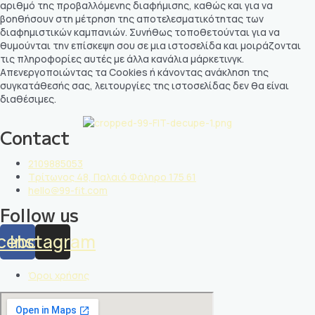
αριθμό της προβαλλόμενης διαφήμισης, καθώς και για να
βοηθήσουν στη μέτρηση της αποτελεσματικότητας των
διαφημιστικών καμπανιών. Συνήθως τοποθετούνται για να
θυμούνται την επίσκεψη σου σε μια ιστοσελίδα και μοιράζονται
τις πληροφορίες αυτές με άλλα κανάλια μάρκετινγκ.
Απενεργοποιώντας τα Cookies ή κάνοντας ανάκληση της
συγκατάθεσής σας, λειτουργίες της ιστοσελίδας δεν θα είναι
διαθέσιμες.
Contact
2109885053
Τρίτωνος 48, Παλαιό Φάληρο 175 61
hello@99-fit.com
Follow us
cebook
Instagram
Όροι χρήσης