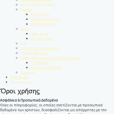
Sports Performance
Pilates
Pilates Mat
Pilates Reformer
Clinical Pilates
Yoga
Nidra Yoga
Vinyasa Yoga
Box
Υπηρεσίες Διατροφής
TX EMS Wireless
Παθητική Γυμναστική & Αδυνάτισμα
TX MEDIFIT
HI EMT MAGSHAPE
Solarium
The studio
Επικοινωνία
Όροι χρήσης
Ασφάλεια & Προσωπικά Δεδομένα
Όλες οι πληροφορίες, οι οποίες σχετίζονται με προσωπικά
δεδομένα των χρηστών, διασφαλίζονται ως απόρρητες με την