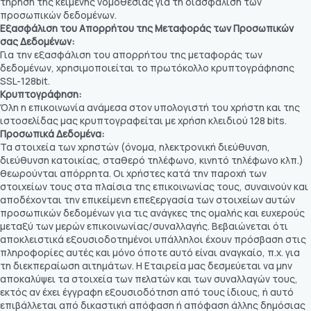
τήρηση της κείμενης νομοθεσίας για τη διασφάλιση των
προσωπικών δεδομένων.
Εξασφάλιση του Απορρήτου της Μεταφοράς των Προσωπικών
σας Δεδομένων:
Για την εξασφάλιση του απορρήτου της μεταφοράς των
δεδομένων, χρησιμοποιείται το πρωτόκολλο κρυπτογράφησης
SSL-128bit.
Κρυπτογράφηση:
Όλη η επικοινωνία ανάμεσα στον υπολογιστή του χρήστη και της
ιστοσελίδας μας κρυπτογραφείται με χρήση κλειδιού 128 bits.
Προσωπικά Δεδομένα:
Τα στοιχεία των χρηστών (όνομα, ηλεκτρονική διεύθυνση,
διεύθυνση κατοικίας, σταθερό τηλέφωνο, κινητό τηλέφωνο κλπ.)
θεωρούνται απόρρητα. Οι χρήστες κατά την παροχή των
στοιχείων τους στα πλαίσια της επικοινωνίας τους, συναινούν και
αποδέχονται την επικείμενη επεξεργασία των στοιχείων αυτών
προσωπικών δεδομένων για τις ανάγκες της ομαλής και ευχερούς
μεταξύ των μερών επικοινωνίας/συναλλαγής. Βεβαιώνεται ότι
αποκλειστικά εξουσιοδοτημένοι υπάλληλοι έχουν πρόσβαση στις
πληροφορίες αυτές και μόνο όποτε αυτό είναι αναγκαίο, π.χ. για
τη διεκπεραίωση αιτημάτων. Η Εταιρεία μας δεσμεύεται να μην
αποκαλύψει τα στοιχεία των πελατών και των συναλλαγών τους,
εκτός αν έχει έγγραφη εξουσιοδότηση από τους ίδιους, ή αυτό
επιβάλλεται από δικαστική απόφαση ή απόφαση άλλης δημόσιας